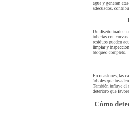
agua y generan atas
adecuados, contribu
Un diseño inadecuad
tuberías con curvas
residuos pueden acu
limpiar y inspeccio
bloqueo completo.
En ocasiones, las c
árboles que invaden
También influye el e
deterioro que favor
Cómo detect