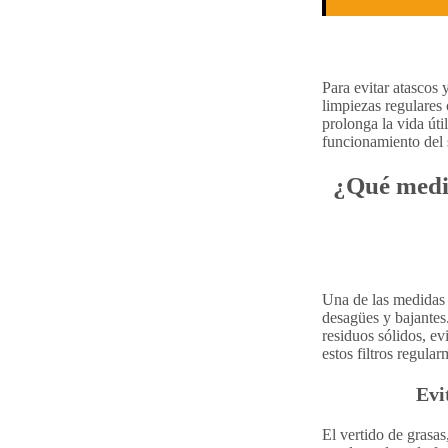
Para evitar atascos
limpiezas regulares
prolonga la vida úti
funcionamiento del
¿Qué medid
Una de las medidas má
desagües y bajantes
residuos sólidos, e
estos filtros regul
Evi
El vertido de grasa