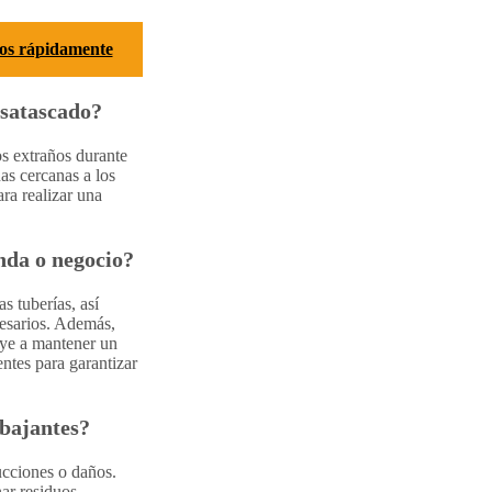
cos rápidamente
esatascado?
os extraños durante
as cercanas a los
ara realizar una
enda o negocio?
s tuberías, así
cesarios. Además,
buye a mantener un
ntes para garantizar
 bajantes?
ucciones o daños.
ar residuos