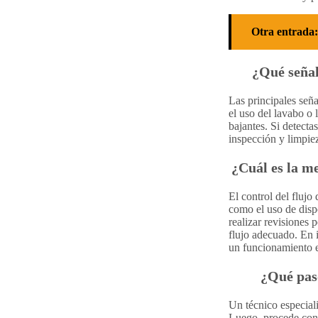
Otra entrada:
¿Qué señal
Las principales seña
el uso del lavabo o 
bajantes. Si detecta
inspección y limpie
¿Cuál es la me
El control del flujo
como el uso de disp
realizar revisiones 
flujo adecuado. En 
un funcionamiento e
¿Qué paso
Un técnico especiali
Luego, procede con 