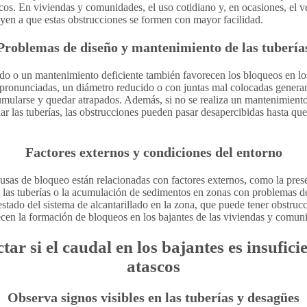
cos. En viviendas y comunidades, el uso cotidiano y, en ocasiones, el v
yen a que estas obstrucciones se formen con mayor facilidad.
Problemas de diseño y mantenimiento de las tubería
o o un mantenimiento deficiente también favorecen los bloqueos en los
 pronunciadas, un diámetro reducido o con juntas mal colocadas genera
mularse y quedar atrapados. Además, si no se realiza un mantenimiento
nar las tuberías, las obstrucciones pueden pasar desapercibidas hasta q
Factores externos y condiciones del entorno
ausas de bloqueo están relacionadas con factores externos, como la prese
 las tuberías o la acumulación de sedimentos en zonas con problemas d
stado del sistema de alcantarillado en la zona, que puede tener obstruc
ecen la formación de bloqueos en los bajantes de las viviendas y comun
ar si el caudal en los bajantes es insufici
atascos
Observa signos visibles en las tuberías y desagües