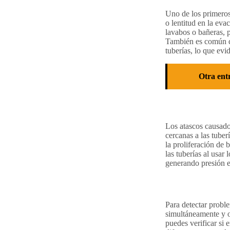
Uno de los primeros 
o lentitud en la ev
lavabos o bañeras, p
También es común qu
tuberías, lo que evi
Otra ent
Los atascos causado
cercanas a las tube
la proliferación de
las tuberías al usar
generando presión e
Para detectar proble
simultáneamente y o
puedes verificar si 