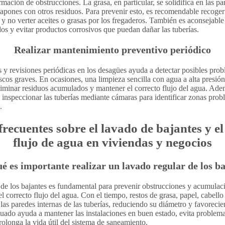
rmación de obstrucciones. La grasa, en particular, se solidifica en las pa
apones con otros residuos. Para prevenir esto, es recomendable recoger 
y no verter aceites o grasas por los fregaderos. También es aconsejable 
os y evitar productos corrosivos que puedan dañar las tuberías.
Realizar mantenimiento preventivo periódico
 y revisiones periódicas en los desagües ayuda a detectar posibles pro
scos graves. En ocasiones, una limpieza sencilla con agua a alta presió
liminar residuos acumulados y mantener el correcto flujo del agua. Ade
 inspeccionar las tuberías mediante cámaras para identificar zonas prob
.
recuentes sobre el lavado de bajantes y el
flujo de agua en viviendas y negocios
é es importante realizar un lavado regular de los b
 de los bajantes es fundamental para prevenir obstrucciones y acumulac
l correcto flujo del agua. Con el tiempo, restos de grasa, papel, cabello
as paredes internas de las tuberías, reduciendo su diámetro y favoreci
ado ayuda a mantener las instalaciones en buen estado, evita problem
olonga la vida útil del sistema de saneamiento.