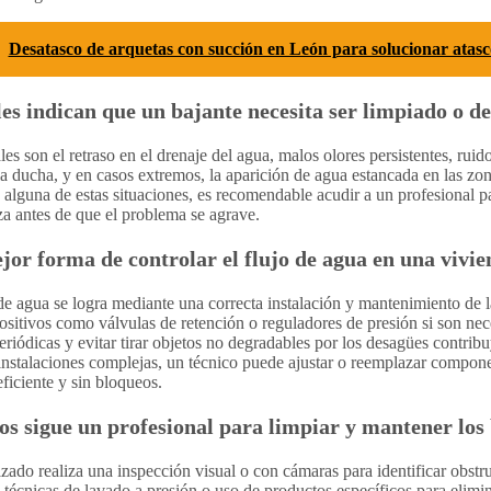
Desatasco de arquetas con succión en León para solucionar atas
es indican que un bajante necesita ser limpiado o d
les son el retraso en el drenaje del agua, malos olores persistentes, ruid
la ducha, y en casos extremos, la aparición de agua estancada en las zon
s alguna de estas situaciones, es recomendable acudir a un profesional p
za antes de que el problema se agrave.
jor forma de controlar el flujo de agua en una vivi
 de agua se logra mediante una correcta instalación y mantenimiento de la
ositivos como válvulas de retención o reguladores de presión si son ne
periódicas y evitar tirar objetos no degradables por los desagües contri
instalaciones complejas, un técnico puede ajustar o reemplazar compone
ficiente y sin bloqueos.
s sigue un profesional para limpiar y mantener los
zado realiza una inspección visual o con cámaras para identificar obstr
técnicas de lavado a presión o uso de productos específicos para elimin