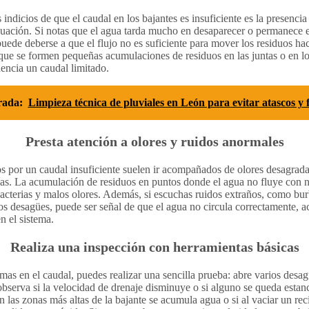
indicios de que el caudal en los bajantes es insuficiente es la presenci
acuación. Si notas que el agua tarda mucho en desaparecer o permanece e
uede deberse a que el flujo no es suficiente para mover los residuos haci
e se formen pequeñas acumulaciones de residuos en las juntas o en lo
dencia un caudal limitado.
rada:
Limpieza técnica de pluviales en León para evitar atascos y f
Presta atención a olores y ruidos anormales
s por un caudal insuficiente suelen ir acompañados de olores desagrada
rías. La acumulación de residuos en puntos donde el agua no fluye con 
 bacterias y malos olores. Además, si escuchas ruidos extraños, como bu
 los desagües, puede ser señal de que el agua no circula correctamente,
n el sistema.
Realiza una inspección con herramientas básicas
mas en el caudal, puedes realizar una sencilla prueba: abre varios desa
bserva si la velocidad de drenaje disminuye o si alguno se queda esta
en las zonas más altas de la bajante se acumula agua o si al vaciar un re