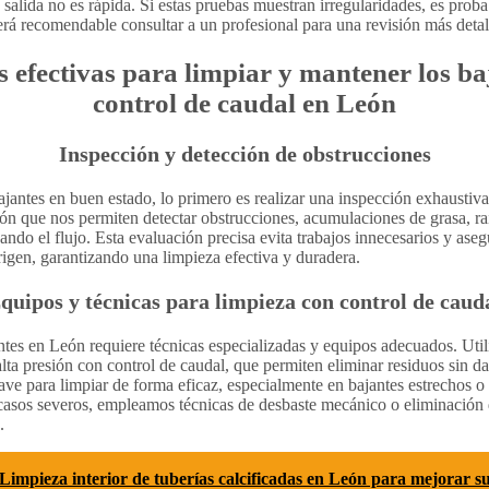
a salida no es rápida. Si estas pruebas muestran irregularidades, es prob
será recomendable consultar a un profesional para una revisión más detal
s efectivas para limpiar y mantener los ba
control de caudal en León
Inspección y detección de obstrucciones
ajantes en buen estado, lo primero es realizar una inspección exhaustiv
ón que nos permiten detectar obstrucciones, acumulaciones de grasa, raí
ando el flujo. Esta evaluación precisa evita trabajos innecesarios y as
rigen, garantizando una limpieza efectiva y duradera.
quipos y técnicas para limpieza con control de caud
ntes en León requiere técnicas especializadas y equipos adecuados. Uti
lta presión con control de caudal, que permiten eliminar residuos sin dañ
clave para limpiar de forma eficaz, especialmente en bajantes estrechos 
casos severos, empleamos técnicas de desbaste mecánico o eliminación 
.
Limpieza interior de tuberías calcificadas en León para mejorar 