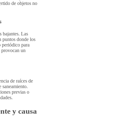
ertido de objetos no
s
 bajantes. Las
n puntos donde los
 periódico para
ue provocan un
ncia de raíces de
e saneamiento.
ciones previas o
idades.
ente y causa