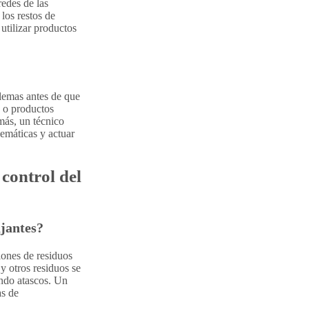
redes de las
los restos de
utilizar productos
blemas antes de que
n o productos
más, un técnico
lemáticas y actuar
 control del
ajantes?
iones de residuos
 y otros residuos se
endo atascos. Un
as de