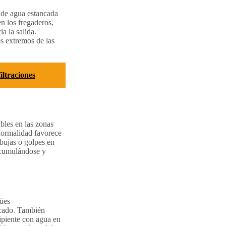
a de agua estancada
n los fregaderos,
a la salida.
s extremos de las
iltraciones
bles en las zonas
normalidad favorece
rbujas o golpes en
 acumulándose y
gües
ncado. También
cipiente con agua en