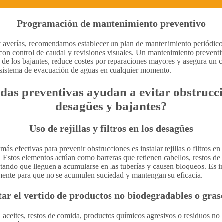
Programación de mantenimiento preventivo
 y averías, recomendamos establecer un plan de mantenimiento periódico
 con control de caudal y revisiones visuales. Un mantenimiento preventi
l de los bajantes, reduce costes por reparaciones mayores y asegura un 
 sistema de evacuación de aguas en cualquier momento.
as preventivas ayudan a evitar obstrucci
desagües y bajantes?
Uso de rejillas y filtros en los desagües
s efectivas para prevenir obstrucciones es instalar rejillas o filtros en 
. Estos elementos actúan como barreras que retienen cabellos, restos de
vitando que lleguen a acumularse en las tuberías y causen bloqueos. Es i
armente para que no se acumulen suciedad y mantengan su eficacia.
tar el vertido de productos no biodegradables o gras
s, aceites, restos de comida, productos químicos agresivos o residuos no