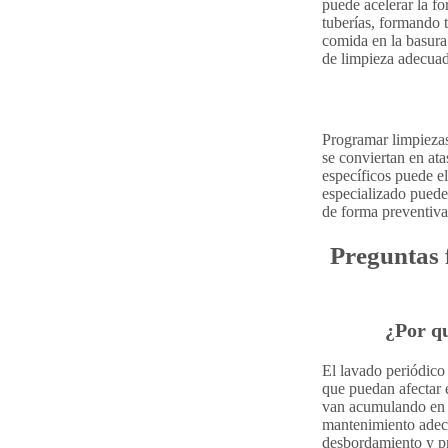
puede acelerar la fo
tuberías, formando t
comida en la basura 
de limpieza adecuad
Programar limpiezas
se conviertan en ata
específicos puede e
especializado puede
de forma preventiva
Preguntas f
¿Por qu
El lavado periódico
que puedan afectar e
van acumulando en l
mantenimiento adecu
desbordamiento y pr