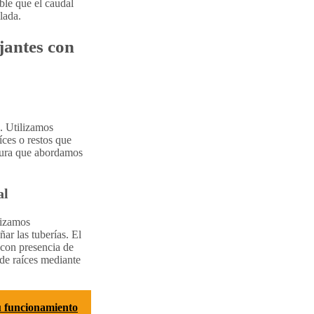
able que el caudal
lada.
jantes con
a. Utilizamos
ces o restos que
egura que abordamos
al
lizamos
ar las tuberías. El
o con presencia de
de raíces mediante
su funcionamiento