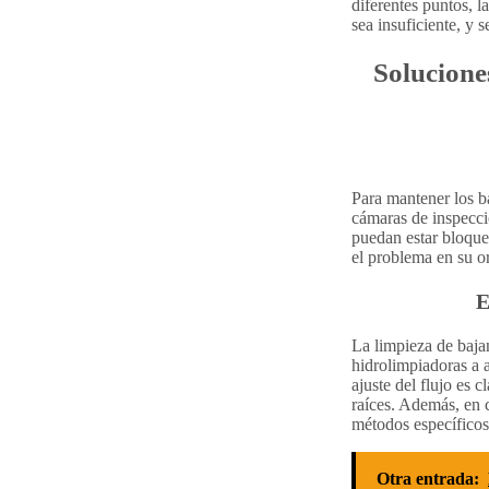
diferentes puntos, l
sea insuficiente, y 
Solucione
Para mantener los b
cámaras de inspecci
puedan estar bloque
el problema en su o
E
La limpieza de baja
hidrolimpiadoras a a
ajuste del flujo es 
raíces. Además, en 
métodos específicos
Otra entrada: