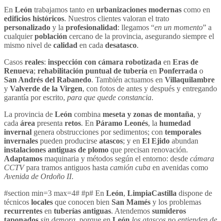
En
León
trabajamos tanto en
urbanizaciones modernas
como en
edificios históricos
. Nuestros clientes valoran el trato
personalizado
y la
profesionalidad
: llegamos “
en un momento
” a
cualquier
población
cercano de la provincia, asegurando siempre el
mismo nivel de
calidad
en cada
desatasco
.
Casos
reales
:
inspección con cámara robotizada
en
Eras de
Renueva
;
rehabilitación puntual de tubería
en
Ponferrada
o
San Andrés del Rabanedo
. También actuamos en
Villaquilambre
y
Valverde de la Virgen
, con fotos de antes y después y entregando
garantía por escrito,
para que quede constancia
.
La provincia de
León
combina
meseta y zonas de montaña
, y
cada
área
presenta
retos
. En
Páramo Leonés
, la
humedad
invernal
genera obstrucciones por sedimentos; con
temporales
invernales
pueden producirse
atascos
; y en
El Ejido
abundan
instalaciones antiguas de plomo
que precisan renovación.
Adaptamos
maquinaria y métodos según el entorno: desde
cámara
CCTV
para tramos antiguos hasta
camión cuba
en avenidas como
Avenida de Ordoño II
.
#section min=3 max=4# #p# En
León
,
LimpiaCastilla
dispone de
técnicos
locales
que conocen bien
San Mamés
y los problemas
recurrentes
en
tuberías antiguas
. Atendemos
sumideros
taponados
sin demora
, porque en
León
los atascos no entienden de