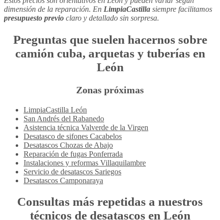
Estos precios son orientativos en León y pueden variar según
dimensión de la reparación. En
LimpiaCastilla
siempre facilitamos
presupuesto previo
claro y detallado sin sorpresa.
Preguntas que suelen hacernos sobre
camión cuba, arquetas y tuberías
en
León
Zonas próximas
LimpiaCastilla León
San Andrés del Rabanedo
Asistencia técnica Valverde de la Virgen
Desatasco de sifones Cacabelos
Desatascos Chozas de Abajo
Reparación de fugas Ponferrada
Instalaciones y reformas Villaquilambre
Servicio de desatascos Sariegos
Desatascos Camponaraya
Consultas más repetidas a nuestros
técnicos de
desatascos
en León