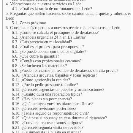
4.
Valoraciones de nuestros servicios en León
4.1.
¿Cuál es la tarifa de un fontanero en León?
5.
Preguntas que suelen hacernos sobre camión cuba, arquetas y tuberías en
León
5.1.
Zonas próximas
6.
Consultas más repetidas a nuestros técnicos de desatascos en León
6.1.
¿Cómo se calcula el presupuesto de desatascos?
6.2.
¿Atendéis urgencias 24 h en La Lastra?
6.3.
¿Dais servicio en mi localidad?
6.4.
¿Cuál es el proceso para presupuestar?
6.5.
¿Se puede abonar con medios digitales?
6.6.
¿Qué cubre la garantía?
6.7.
¿Contáis con profesionales cercanos?
6.8.
¿Se incluyen los materiales?
6.9.
¿Pueden enviarme un técnico de desatascos sin cita previa?
6.10.
¿Atendéis arquetas, bajantes y fosas sépticas?
6.11.
¿Cómo gestionáis la rapidez?
6.12.
¿Puedo pedir presupuesto online?
6.13.
¿Ofrecéis urgencias en pueblos y urbanizaciones?
6.14.
¿Cuánto dura una reparación típica?
6.15.
¿Hay planes sin permanencia?
6.16.
¿Qué incluyen vuestros planes para fincas?
6.17.
¿Ofrecéis revisiones posteriores?
6.18.
¿Tenéis seguro de responsabilidad civil?
6.19.
¿Qué pasa si no estoy en casa durante el desatasco?
6.20.
¿Conviene renovar tramos antiguos?
6.21.
¿Ofrecéis segunda visita de revisión?
6.22.
¿Es inmediata la puesta en marcha?