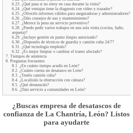
6.23.
¿Qué pasa si no estoy en casa durante la visita?
6.24.
¿Qué ventajas tiene la diagnosis con vídeo y trazador?
6.25.
¿Ofrecéis informes válidos para aseguradoras y administradores?
6.26.
¿Dáis consejos de uso y mantenimiento?
6.27.
¿Merece la pena un servicio preventivo?
6.28.
¿Puedo pedir varios trabajos en una sola visita (cocina, baño,
arqueta)?
6.29.
¿Incluye gestión en punto limpio autorizado?
6.30.
¿Disponéis de técnicos de guardia y camión cuba 24/7?
6.31.
¿Qué tecnología empleáis?
6.32.
¿Es mejor limpiar o cambiar el tramo afectado?
7.
Tiempos de asistencia
8.
Preguntas frecuentes
8.1.
¿En cuánto tiempo acudís en León?
8.2.
¿Cuánto cuesta un desatasco en León?
8.3.
¿Tenéis camión cuba?
8.4.
¿Localizáis la obstrucción con cámara?
8.5.
¿Qué desatascáis?
8.6.
¿Dais servicio a comunidades en León?
¿Buscas
empresa de desatascos de
confianza
de La Chantría, León? Listos
para ayudarte