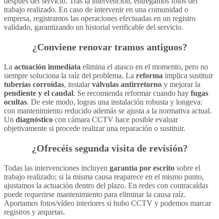
después del servicio. Tras la intervención, entregamos fotos del
trabajo realizado. En caso de intervenir en una comunidad o
empresa, registramos las operaciones efectuadas en un registro
validado, garantizando un historial verificable del servicio.
¿Conviene renovar tramos antiguos?
La
actuación inmediata
elimina el atasco en el momento, pero no
siempre soluciona la raíz del problema. La
reforma
implica sustituir
tuberías corroídas
, instalar
válvulas antirretorno
y mejorar la
pendiente y el caudal
. Se recomienda reformar cuando hay
fugas
ocultas
. De este modo, logras una instalación robusta y longeva:
con mantenimiento reducido además se ajusta a la normativa actual.
Un
diagnóstico
con cámara CCTV hace posible evaluar
objetivamente si procede realizar una reparación o sustituir.
¿Ofrecéis segunda visita de revisión?
Todas las intervenciones incluyen
garantía por escrito
sobre el
trabajo realizado; si la misma causa reaparece en el mismo punto,
ajustamos la actuación dentro del plazo. En redes con contracaídas
puede requerirse mantenimiento para eliminar la causa raíz.
Aportamos fotos/vídeo interiores si hubo CCTV y podemos marcar
registros y arquetas.