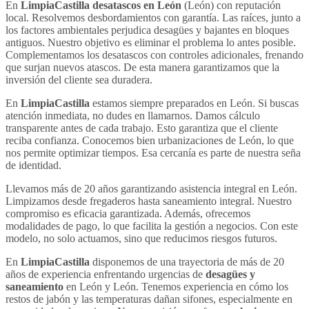
En
LimpiaCastilla
desatascos en León
(León) con reputación
local. Resolvemos desbordamientos con garantía. Las raíces, junto a
los factores ambientales perjudica desagües y bajantes en bloques
antiguos. Nuestro objetivo es eliminar el problema lo antes posible.
Complementamos los desatascos con controles adicionales, frenando
que surjan nuevos atascos. De esta manera garantizamos que la
inversión del cliente sea duradera.
En
LimpiaCastilla
estamos siempre preparados en León. Si buscas
atención inmediata, no dudes en llamarnos. Damos cálculo
transparente antes de cada trabajo. Esto garantiza que el cliente
reciba confianza. Conocemos bien urbanizaciones de León, lo que
nos permite optimizar tiempos. Esa cercanía es parte de nuestra seña
de identidad.
Llevamos más de 20 años garantizando asistencia integral en León.
Limpizamos desde fregaderos hasta saneamiento integral. Nuestro
compromiso es eficacia garantizada. Además, ofrecemos
modalidades de pago, lo que facilita la gestión a negocios. Con este
modelo, no solo actuamos, sino que reducimos riesgos futuros.
En
LimpiaCastilla
disponemos de una trayectoria de más de 20
años de experiencia enfrentando urgencias de
desagües y
saneamiento
en León y León. Tenemos experiencia en cómo los
restos de jabón y las temperaturas dañan sifones, especialmente en