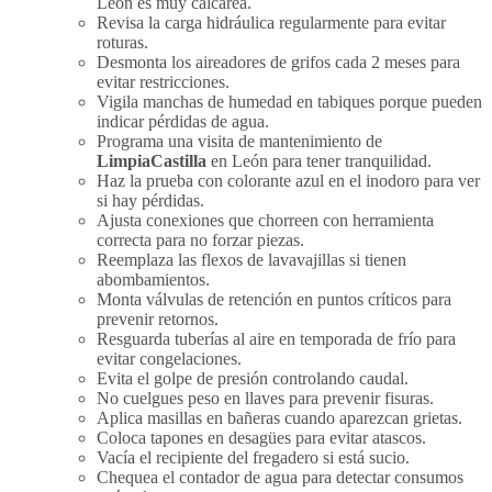
León es muy calcárea.
Revisa la carga hidráulica regularmente para evitar
roturas.
Desmonta los aireadores de grifos cada 2 meses para
evitar restricciones.
Vigila manchas de humedad en tabiques porque pueden
indicar pérdidas de agua.
Programa una visita de mantenimiento de
LimpiaCastilla
en León para tener tranquilidad.
Haz la prueba con colorante azul en el inodoro para ver
si hay pérdidas.
Ajusta conexiones que chorreen con herramienta
correcta para no forzar piezas.
Reemplaza las flexos de lavavajillas si tienen
abombamientos.
Monta válvulas de retención en puntos críticos para
prevenir retornos.
Resguarda tuberías al aire en temporada de frío para
evitar congelaciones.
Evita el golpe de presión controlando caudal.
No cuelgues peso en llaves para prevenir fisuras.
Aplica masillas en bañeras cuando aparezcan grietas.
Coloca tapones en desagües para evitar atascos.
Vacía el recipiente del fregadero si está sucio.
Chequea el contador de agua para detectar consumos