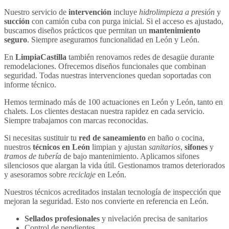
Nuestro servicio de
intervención
incluye
hidrolimpieza a presión
y
succión
con camión cuba con purga inicial. Si el acceso es ajustado,
buscamos diseños prácticos que permitan un
mantenimiento
seguro
. Siempre aseguramos funcionalidad en León y León.
En
LimpiaCastilla
también renovamos redes de desagüe durante
remodelaciones. Ofrecemos diseños funcionales que combinan
seguridad. Todas nuestras intervenciones quedan soportadas con
informe técnico.
Hemos terminado más de 100 actuaciones en León y León, tanto en
chalets. Los clientes destacan nuestra rapidez en cada servicio.
Siempre trabajamos con marcas reconocidas.
Si necesitas sustituir tu
red de saneamiento
en baño o cocina,
nuestros
técnicos en León
limpian y ajustan
sanitarios
,
sifones
y
tramos de tubería
de bajo mantenimiento. Aplicamos sifones
silenciosos que alargan la vida útil. Gestionamos tramos deteriorados
y asesoramos sobre
reciclaje
en León.
Nuestros técnicos acreditados instalan tecnología de inspección que
mejoran la seguridad. Esto nos convierte en referencia en León.
Sellados profesionales
y nivelación precisa de sanitarios
Control de pendientes