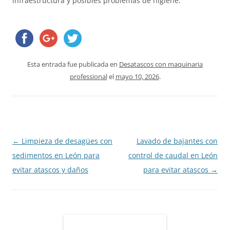
infraestructura y posibles problemas de higiene.
Esta entrada fue publicada en
Desatascos con maquinaria
professional
el
mayo 10, 2026
.
←
Limpieza de desagües con
Lavado de bajantes con
Navegación
sedimentos en León para
control de caudal en León
de
evitar atascos y daños
para evitar atascos
→
entradas